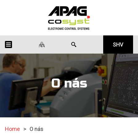
SHV
O nás
Home
>
O nás