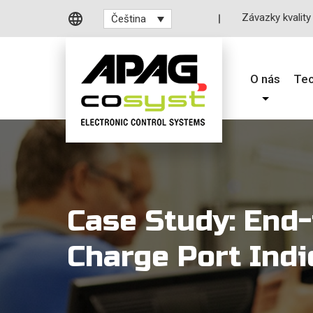
Závazky kvality
Čeština
O nás
Tec
Case Study: End
Charge Port Indi