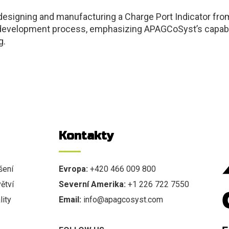
esigning and manufacturing a Charge Port Indicator fro
 development process, emphasizing APAGCoSyst’s capabil
g.
Kontakty
šení
Evropa:
+420 466 009 800
ětví
Severní Amerika:
+1 226 722 7550
ity
Email:
info@apagcosyst.com