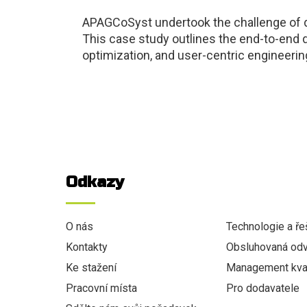
APAGCoSyst undertook the challenge of d
This case study outlines the end-to-end
optimization, and user-centric engineerin
Odkazy
O nás
Technologie a ře
Kontakty
Obsluhovaná odv
Ke stažení
Management kval
Pracovní místa
Pro dodavatele