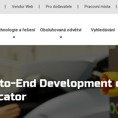
Vendor Web
Pro dodavatele
Pracovní místa
hnologie a řešení
Obsluhovaná odvětví
Vyhledávání
-to-End Development o
cator